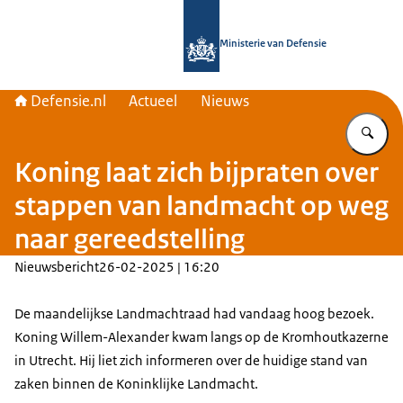
Naar de homepage van Defensie.nl
Ministerie van Defensie
Defensie.nl
Actueel
Nieuws
Vu
Koning laat zich bijpraten over
stappen van landmacht op weg
naar gereedstelling
Nieuwsbericht
26-02-2025 | 16:20
De maandelijkse Landmachtraad had vandaag hoog bezoek.
Koning Willem-Alexander kwam langs op de Kromhoutkazerne
in Utrecht. Hij liet zich informeren over de huidige stand van
zaken binnen de Koninklijke Landmacht.