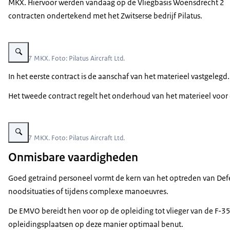
MKX. Hiervoor werden vandaag op de Vliegbasis Woensdrecht 2
contracten ondertekend met het Zwitserse bedrijf Pilatus.
Vergroot afbeelding Een PC-7 MKX in de lucht.
De PC-7 MKX. Foto: Pilatus Aircraft Ltd.
In het eerste contract is de aanschaf van het materieel vastgele
Het tweede contract regelt het onderhoud van het materieel voor d
Vergroot afbeelding Een PC-7 MKX vliegt in een berggebied.
De PC-7 MKX. Foto: Pilatus Aircraft Ltd.
Onmisbare vaardigheden
Goed getraind personeel vormt de kern van het optreden van Defen
noodsituaties of tijdens complexe manoeuvres.
De EMVO bereidt hen voor op de opleiding tot vlieger van de F-35,
opleidingsplaatsen op deze manier optimaal benut.