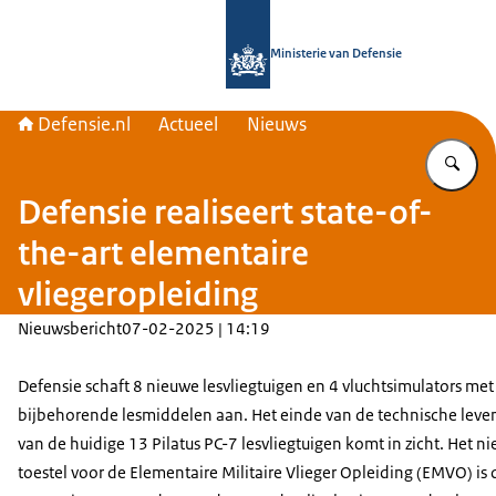
Naar de homepage van Defensie.nl
Ministerie van Defensie
Defensie.nl
Actueel
Nieuws
Vu
Defensie realiseert state-of-
the-art elementaire
vliegeropleiding
Nieuwsbericht
07-02-2025 | 14:19
Defensie schaft 8 nieuwe lesvliegtuigen en 4 vluchtsimulators met
bijbehorende lesmiddelen aan. Het einde van de technische leve
van de huidige 13 Pilatus PC-7 lesvliegtuigen komt in zicht. Het n
toestel voor de Elementaire Militaire Vlieger Opleiding (EMVO) is