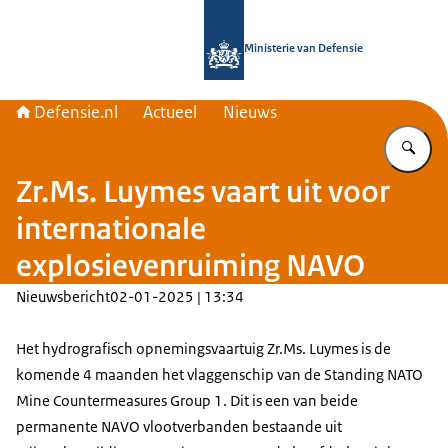
Naar de homepage van Defensie.nl
Ministerie van Defensie
Defensie.nl
Actueel
Nieuws
Vu
Zr.Ms. Luymes vaart uit voor
internationale
explosievenruiming NAVO
Nieuwsbericht
02-01-2025 | 13:34
Het hydrografisch opnemingsvaartuig Zr.Ms. Luymes is de
komende 4 maanden het vlaggenschip van de
Standing NATO
Mine Countermeasures Group 1
. Dit is een van beide
permanente NAVO vlootverbanden bestaande uit