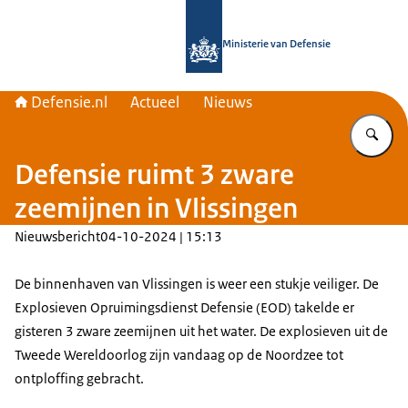
Naar de homepage van Defensie.nl
Ministerie van Defensie
Defensie.nl
Actueel
Nieuws
Vu
Defensie ruimt 3 zware
zeemijnen in Vlissingen
Nieuwsbericht
04-10-2024 | 15:13
De binnenhaven van Vlissingen is weer een stukje veiliger. De
Explosieven Opruimingsdienst Defensie (EOD) takelde er
gisteren 3 zware zeemijnen uit het water. De explosieven uit de
Tweede Wereldoorlog zijn vandaag op de Noordzee tot
ontploffing gebracht.