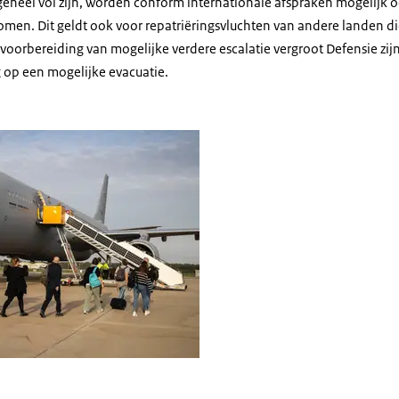
 geheel vol zijn, worden conform internationale afspraken mogelijk 
men. Dit geldt ook voor repatriëringsvluchten van andere landen d
orbereiding van mogelijke verdere escalatie vergroot Defensie zijn 
g op een mogelijke evacuatie.