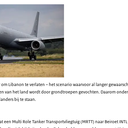
er om Libanon te verlaten – het scenario waarvoor al langer gewaars
uiden van het land wordt door grondtroepen gevochten. Daarom ond
anders bij te staan.
at een Multi Role Tanker Transportvliegtuig (MRTT) naar Beiroet INTL