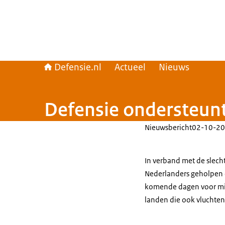
Defensie.nl
Actueel
Nieuws
Defensie ondersteunt
Nieuwsbericht
02-10-20
In verband met de slech
Nederlanders geholpen o
komende dagen voor mili
landen die ook vluchten