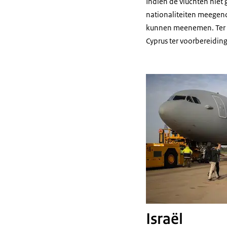
Indien de vluchten niet
nationaliteiten meegeno
kunnen meenemen. Ter vo
Cyprus ter voorbereidin
Israël