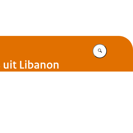
Vul in wat u z
 uit Libanon