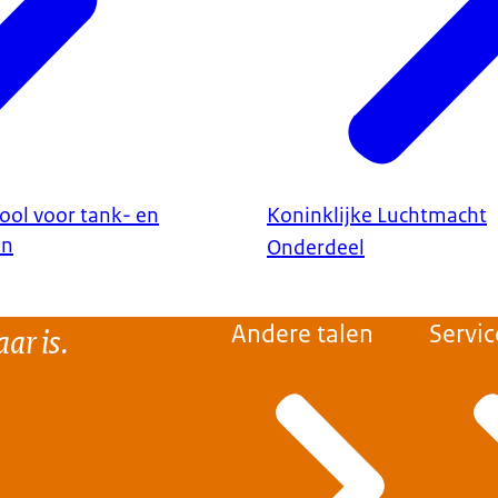
ool voor tank- en
Koninklijke Luchtmacht
en
Onderdeel
ar is.
Andere talen
Servic