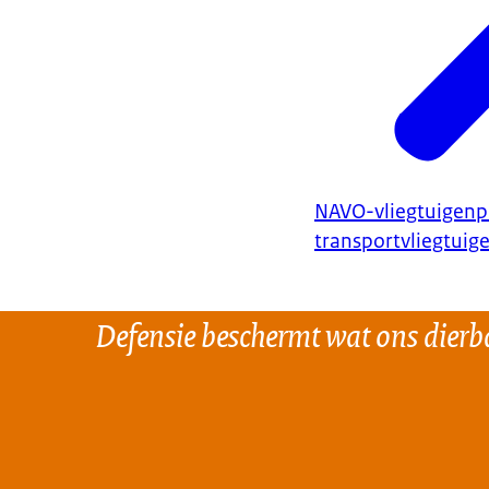
NAVO-vliegtuigenp
transportvliegtuig
Defensie beschermt wat ons dierba