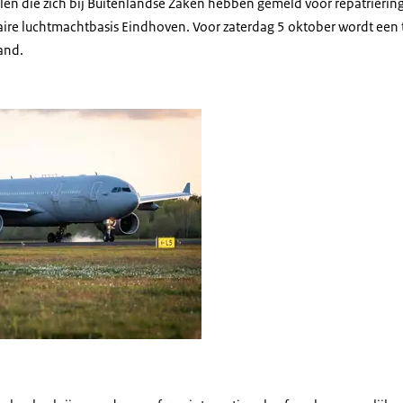
en die zich bij Buitenlandse Zaken hebben gemeld voor repatriëring
taire luchtmachtbasis Eindhoven. Voor zaterdag 5 oktober wordt een
and.