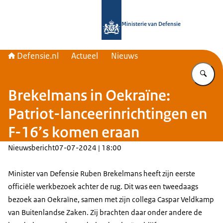
Naar de homepage van Defensie.nl
Ministerie van Defensie
Defensie.nl
Actueel
Nieuws
Vu
Brekelmans in Oekraïne:
Patriot-lanceerinrichtingen en
F-16’s komen eraan
Nieuwsbericht
07-07-2024 | 18:00
Minister van Defensie Ruben Brekelmans heeft zijn eerste
officiële werkbezoek achter de rug. Dit was een tweedaags
bezoek aan Oekraïne, samen met zijn collega Caspar Veldkamp
van Buitenlandse Zaken. Zij brachten daar onder andere de