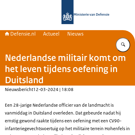
Naar de homepage van Defensie.nl
Ministerie van Defensie
Defensie.nl
Actueel
Nieuws
Vu
Nederlandse militair komt om
het leven tijdens oefening in
Duitsland
Nieuwsbericht
12-03-2024 | 18:08
Een 28-jarige Nederlandse officier van de landmacht is
vanmiddag in Duitsland overleden. Dat gebeurde nadat hij
ernstig gewond raakte tijdens een oefening met een CV90-
infanteriegevechtsvoertuig op het militaire terrein
Hohenfels
in