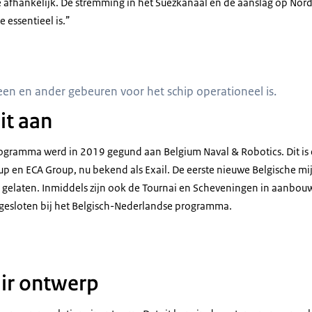
e afhankelijk. De stremming in het Suezkanaal en de aanslag op No
 essentieel is.”
amheden in het ruim van Vlissingen M840.
een en ander gebeuren voor het schip operationeel is.
uit aan
programma werd in 2019 gegund aan
Belgium Naval & Robotics
. Dit 
up
en
ECA Group
, nu bekend als
Exail
. De eerste nieuwe Belgische mi
er gelaten. Inmiddels zijn ook de Tournai en Scheveningen in aanbouw.
gesloten bij het Belgisch-Nederlandse programma.
ngen M840.
ir ontwerp