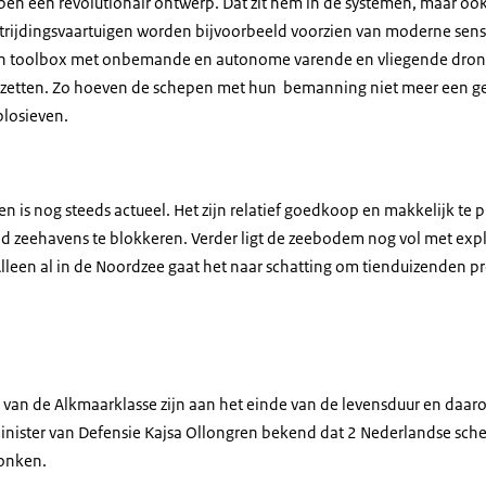
n een revolutionair ontwerp. Dat zit hem in de systemen, maar ook
trijdingsvaartuigen worden bijvoorbeeld voorzien van moderne sen
en
toolbox
met onbemande en autonome varende en vliegende
dron
e zetten. Zo hoeven de schepen met hun bemanning niet meer een g
plosieven.
n is nog steeds actueel. Het zijn relatief goedkoop en makkelijk te
ld zeehavens te blokkeren. Verder ligt de zeebodem nog vol met expl
leen al in de Noordzee gaat het naar schatting om tienduizenden pr
 van de Alkmaarklasse zijn aan het einde van de levensduur en daar
minister van Defensie Kajsa Ollongren bekend dat 2 Nederlandse sc
onken.