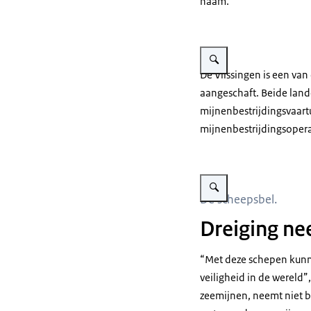
naam.
Vergroot afbeelding Vooraa
De Vlissingen is een va
aangeschaft. Beide land
mijnenbestrijdingsvaartu
mijnenbestrijdingsopera
Vergroot afbeelding Scheep
De scheepsbel.
Dreiging ne
“Met deze schepen kunne
veiligheid in de wereld
zeemijnen, neemt niet 