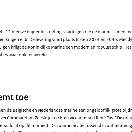
nzicht van de Vlissingen M840.
n de 12 nieuwe mijnenbestrijdingsvaartuigen die de marine samen me
en krijgen er 6. De levering vindt plaats tussen 2024 en 2030. Met 
igen krijgt de Koninklijke Marine een modern en robuust schip. Het 
ties waar ook ter wereld.
sbel met de tekst M840 Vlissingen.
emt toe
n de Belgische en Nederlandse marine een ongelooflijk grote bijdr
”, zei Commandant Zeestrijdkrachten viceadmiraal René Tas. “De drei
bepaald af op dit moment. De communicatie tussen de continenten g