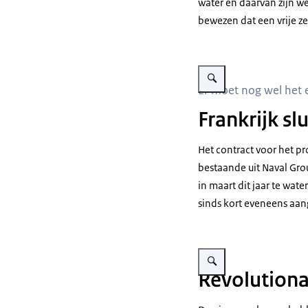
water en daarvan zijn w
bewezen dat een vrije zee
Vergroot afbeelding Werkza
Er moet nog wel het 
Frankrijk sl
Het contract voor het 
bestaande uit
Naval Gro
in maart dit jaar te wat
sinds kort eveneens aan
Vergroot afbeelding Vlissi
Revolutiona