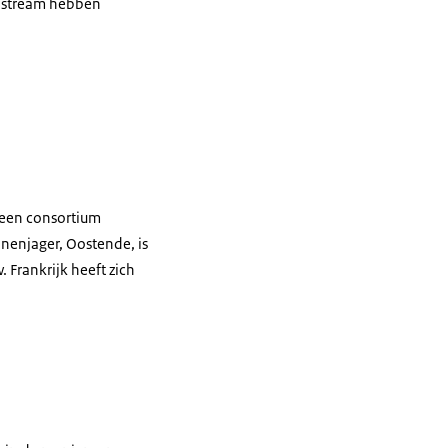
rdstream hebben
is een consortium
jnenjager, Oostende, is
 Frankrijk heeft zich