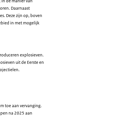
 in de manier van
soren. Daarnaast
es
. Deze zijn op, boven
ebied in met mogelijk
 produceren explosieven.
osieven uit de Eerste en
ojectielen.
om toe aan vervanging.
hepen na 2025 aan