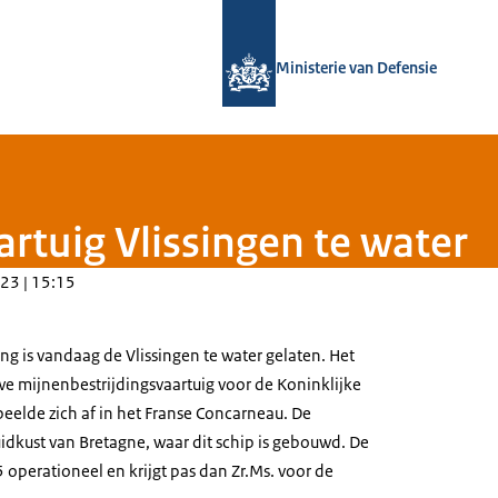
Naar de homepage van Defensie.nl
Ministerie van Defensie
rtuig Vlissingen te water
23 | 15:15
ng is vandaag de Vlissingen te water gelaten. Het
we mijnenbestrijdingsvaartuig voor de Koninklijke
eelde zich af in het Franse
Concarneau
. De
uidkust van
Bretagne
, waar dit schip is gebouwd. De
 operationeel en krijgt pas dan Zr.Ms. voor de