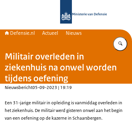
Naar de homepage van Defensie.nl
Ministerie van Defensie
Defensie.nl
Actueel
Nieuws
Vu
Militair overleden in
ziekenhuis na onwel worden
tijdens oefening
Nieuwsbericht
05-09-2023 | 19:19
Een 31-jarige militair in opleiding is vanmiddag overleden in
het ziekenhuis. De militair werd gisteren onwel aan het begin
van een oefening op de kazerne in Schaarsbergen.