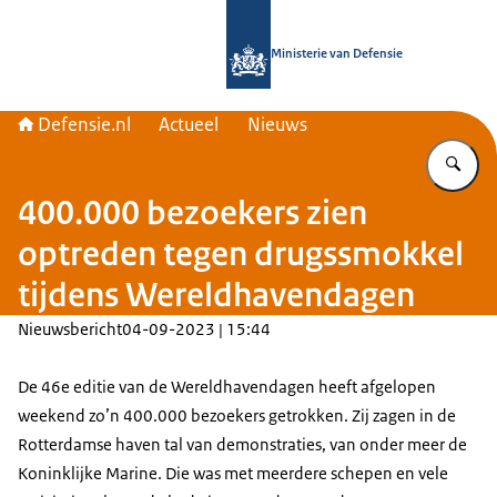
Naar de homepage van Defensie.nl
Ministerie van Defensie
Defensie.nl
Actueel
Nieuws
Vu
400.000 bezoekers zien
optreden tegen drugssmokkel
tijdens Wereldhavendagen
Nieuwsbericht
04-09-2023 | 15:44
De 46e editie van de Wereldhavendagen heeft afgelopen
weekend zo’n 400.000 bezoekers getrokken. Zij zagen in de
Rotterdamse haven tal van demonstraties, van onder meer de
Koninklijke Marine. Die was met meerdere schepen en vele