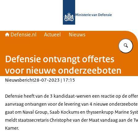
Naar de homepage van Defensie.nl
Ministerie van Defensie
Defensie.nl
Actueel
Nieuws
Vu
Defensie ontvangt offertes
voor nieuwe onderzeeboten
Nieuwsbericht
28-07-2023 | 17:15
Defensie heeft van de 3 kandidaat-werven een reactie op de offer
aanvraag ontvangen voor de levering van 4 nieuwe onderzeebote
gaat om
Naval Group
, Saab Kockums en
thyssenkrupp
Marine Sys
meldt staatssecretaris Christophe van der Maat vandaag aan de 
Kamer.