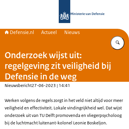
Naar de homepage van Defensie.nl
Ministerie van Defensie
Defensie.nl
Actueel
Nieuws
Vu
Onderzoek wijst uit:
regelgeving zit veiligheid bij
Defensie in de weg
Nieuwsbericht
27-06-2023 | 14:41
Werken volgens de regels zorgt in het veld niet altijd voor meer
veiligheid en effectiviteit. Lokale vindingrijkheid wel. Dat wijst
onderzoek uit van TU Delft promovenda en vliegerpsycholoog
bij de luchtmacht luitenant-kolonel Leonie Boskeljon.