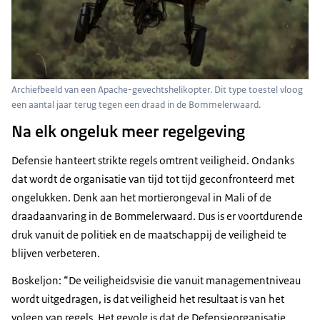
Archiefbeeld van een Apache-gevechtshelikopter. Dit type toestel vloog
een aantal jaar terug tegen een draad in de Bommelerwaard.
Na elk ongeluk meer regelgeving
Defensie hanteert strikte regels omtrent veiligheid. Ondanks
dat wordt de organisatie van tijd tot tijd geconfronteerd met
ongelukken. Denk aan het mortierongeval in Mali of de
draadaanvaring in de Bommelerwaard. Dus is er voortdurende
druk vanuit de politiek en de maatschappij de veiligheid te
blijven verbeteren.
Boskeljon: “De veiligheidsvisie die vanuit managementniveau
wordt uitgedragen, is dat veiligheid het resultaat is van het
volgen van regels. Het gevolg is dat de Defensieorganisatie