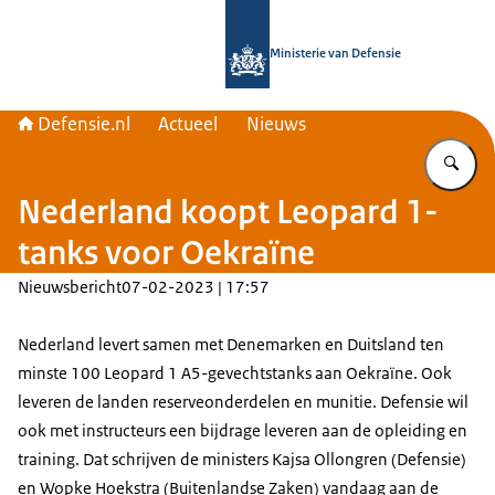
Naar de homepage van Defensie.nl
Ministerie van Defensie
Defensie.nl
Actueel
Nieuws
Vu
Nederland koopt Leopard 1-
tanks voor Oekraïne
Nieuwsbericht
07-02-2023 | 17:57
Nederland levert samen met Denemarken en Duitsland ten
minste 100 Leopard 1 A5-gevechtstanks aan Oekraïne. Ook
leveren de landen reserveonderdelen en munitie. Defensie wil
ook met instructeurs een bijdrage leveren aan de opleiding en
training. Dat schrijven de ministers Kajsa Ollongren (Defensie)
en Wopke Hoekstra (Buitenlandse Zaken) vandaag aan de