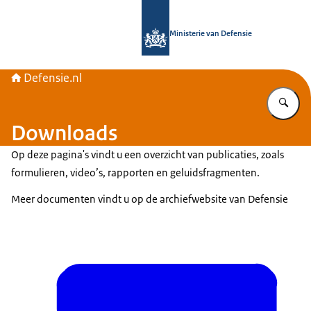
Naar de homepage van Defensie.nl
Ministerie van Defensie
Defensie.nl
Vu
Downloads
Op deze pagina's vindt u een overzicht van publicaties, zoals
formulieren, video’s, rapporten en geluidsfragmenten.
Meer documenten vindt u op de archiefwebsite van Defensie