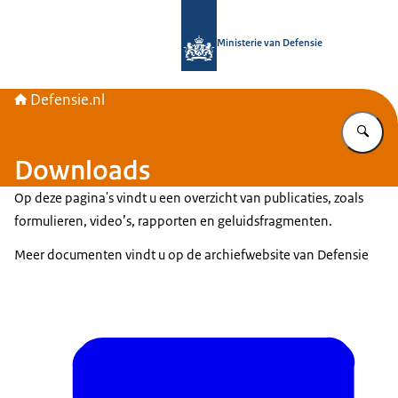
Naar de homepage van Defensie.nl
Ministerie van Defensie
Defensie.nl
Vu
Downloads
Op deze pagina's vindt u een overzicht van publicaties, zoals
formulieren, video’s, rapporten en geluidsfragmenten.
Meer documenten vindt u op de archiefwebsite van Defensie