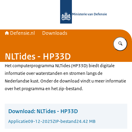
Naar de homepage van Defensie.nl
Ministerie van Defensie
Defensie.nl
Downloads
Vu
NLTides - HP33D
Het computerprogramma
NLTides
(HP33D) biedt digitale
informatie over waterstanden en stromen langs de
Nederlandse kust. Onder de download vindt u meer informatie
over het programma en het zip-bestand.
Download:
NLTides - HP33D
Applicatie
09-12-2025
ZIP-bestand
24.42 MB