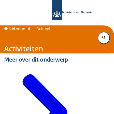
Naar de homepage van Defensie.nl
Ministerie van Defensie
Defensie.nl
Actueel
Vu
Activiteiten
Meer over dit onderwerp