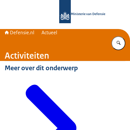
Naar de homepage van Defensie.nl
Ministerie van Defensie
Defensie.nl
Actueel
Vu
Activiteiten
Meer over dit onderwerp